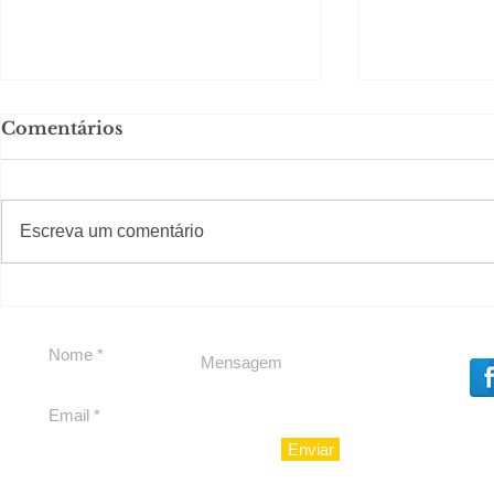
Comentários
#S
#Sugestões
CAJUCID
Escreva um comentário
Carolina Herrera traz
experiência 212 Mansion
para São Paulo
Enviar