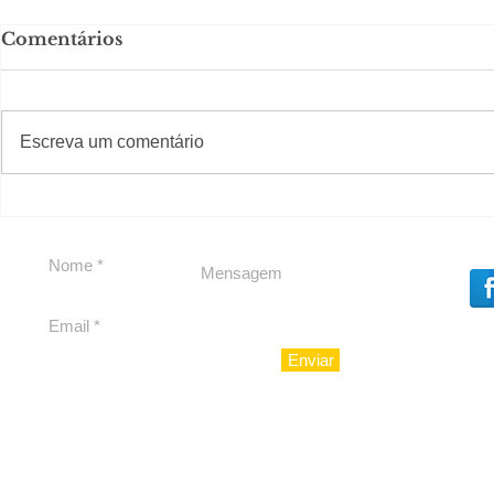
Comentários
#S
#Sugestões
Escreva um comentário
Em Nossa Senhora das
Carolina H
Dores, lideranças
experiênc
reforçam apoio a
para São 
Cláudio Mitidieri
Enviar