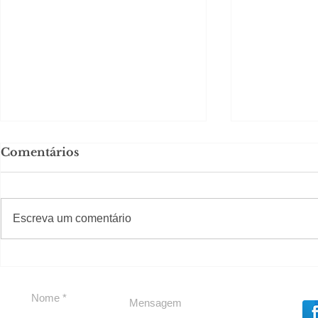
Comentários
#S
#Sugestões
CAJUCID
Escreva um comentário
Carolina Herrera traz
experiência 212 Mansion
para São Paulo