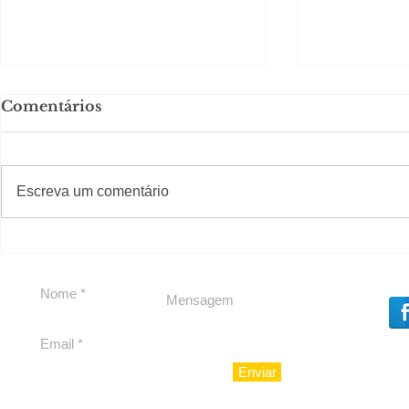
Comentários
#S
#Sugestões
Escreva um comentário
Política boy Adiberto de
Política b
Souza
Souza
Enviar