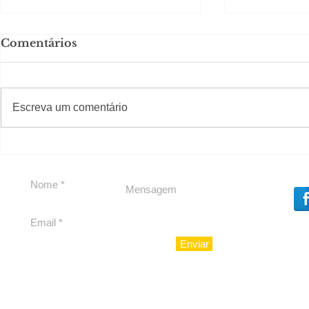
Comentários
#S
#Sugestões
Escreva um comentário
LIV CONECTA
Política b
Souza
Enviar