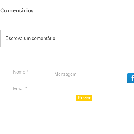
Comentários
#S
#Sugestões
CAJUCID
Escreva um comentário
Carolina Herrera traz
experiência 212 Mansion
para São Paulo
Enviar