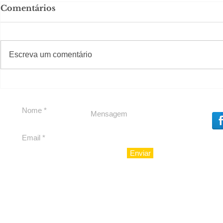
Comentários
#S
#Sugestões
CAJUCID
Escreva um comentário
Carolina Herrera traz
experiência 212 Mansion
para São Paulo
Enviar