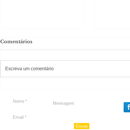
Comentários
#S
#Sugestões
Escreva um comentário
Em Nossa Senhora das
Carolina H
Dores, lideranças
experiênc
reforçam apoio a
para São 
Cláudio Mitidieri
Enviar