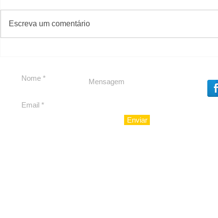
#S
#Sugestões
Escreva um comentário
Em Nossa Senhora das
Carolina H
Dores, lideranças
experiênc
reforçam apoio a
para São 
Cláudio Mitidieri
Enviar