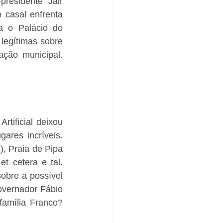
residente Jair 
 casal enfrenta 
a o Palácio do 
legítimas sobre 
ão municipal. 
tificial deixou 
ares incríveis. 
, Praia de Pipa 
 cetera e tal. 
obre a possível 
vernador Fábio 
amília Franco? 