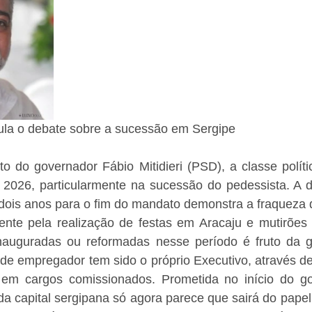
ula o debate sobre a sucessão em Sergipe
o do governador Fábio Mitidieri (PSD), a classe políti
e 2026, particularmente na sucessão do pedessista. A d
 dois anos para o fim do mandato demonstra a fraqueza 
nte pela realização de festas em Aracaju e mutirões no
nauguradas ou reformadas nesse período é fruto da g
nde empregador tem sido o próprio Executivo, através d
s em cargos comissionados. Prometida no início do go
 da capital sergipana só agora parece que sairá do papel,