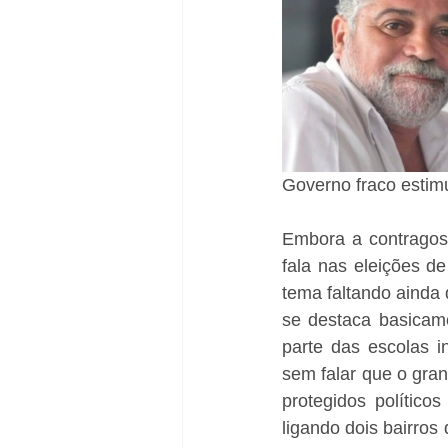
Governo fraco estim
Embora a contragost
fala nas eleições d
tema faltando ainda
se destaca basicame
parte das escolas i
sem falar que o gra
protegidos político
ligando dois bairros