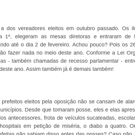
 dos vereadores eleitos em outubro passado. Os ilu
a 1º, elegeram as mesas diretoras e entraram de fé
do até o dia 2 de fevereiro. Achou pouco? Pois os 26
não fazer nada no meio deste ano. Conforme a Lei Orgâ
ias - também chamadas de recesso parlamentar - entre
o deste ano. Assim também já é demais também!
 prefeitos eleitos pela oposição não se cansam de alar
nicípios. Desde que tomaram posse, eles e elas apre
los antecessores, frota de veículos sucateadas, escola
ospitais em petição de miséria, o diabo a quatro. Or
refeitas não sabiam disso antes das posses? Caso não