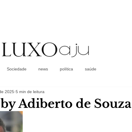
Coluna Social
Sociedade
news
política
saúde
 de 2025
5 min de leitura
a by Adiberto de Souza