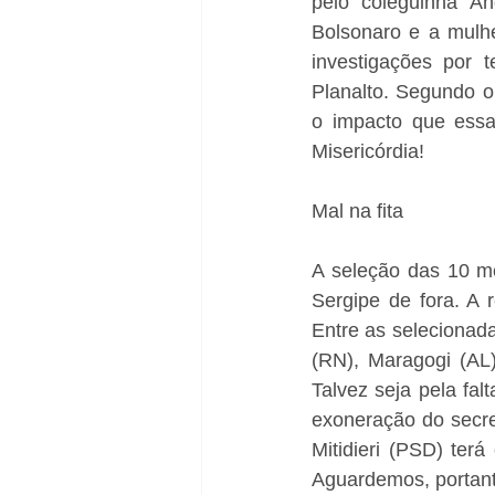
pelo coleguinha An
Bolsonaro e a mulher
investigações por 
Planalto. Segundo o 
o impacto que essa
Misericórdia!
Mal na fita
A seleção das 10 mel
Sergipe de fora. A 
Entre as selecionada
(RN), Maragogi (AL)
Talvez seja pela fal
exoneração do secre
Mitidieri (PSD) ter
Aguardemos, portant