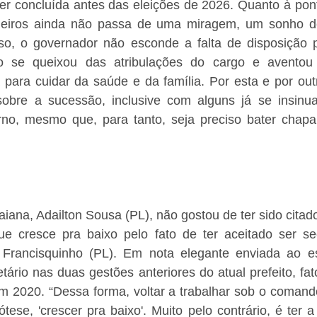
er concluída antes das eleições de 2026. Quanto à pont
eiros ainda não passa de uma miragem, um sonho de
so, o governador não esconde a falta de disposição pa
go se queixou das atribulações do cargo e aventou 
 para cuidar da saúde e da família. Por esta e por outra
obre a sucessão, inclusive com alguns já se insinu
no, mesmo que, para tanto, seja preciso bater chapa 
aiana, Adailton Sousa (PL), não gostou de ter sido citad
e cresce pra baixo pelo fato de ter aceitado ser sec
Francisquinho (PL). Em nota elegante enviada ao escr
tário nas duas gestões anteriores do atual prefeito, fat
em 2020. “Dessa forma, voltar a trabalhar sob o comand
ese, 'crescer pra baixo'. Muito pelo contrário, é ter a