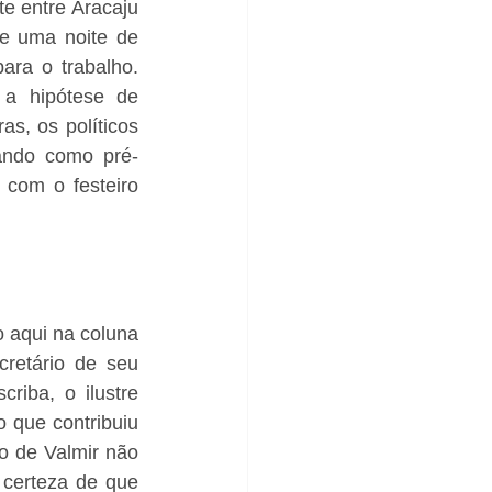
e entre Aracaju 
 uma noite de 
ra o trabalho. 
a hipótese de 
s, os políticos 
ando como pré-
com o festeiro 
o aqui na coluna 
retário de seu 
iba, o ilustre 
o que contribuiu 
o de Valmir não 
 certeza de que 