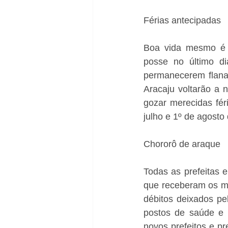
Férias antecipadas
Boa vida mesmo é a
posse no último di
permanecerem flanan
Aracaju voltarão a 
gozar merecidas fér
julho e 1º de agost
Chororô de araque
Todas as prefeitas e
que receberam os mu
débitos deixados pe
postos de saúde e h
novos prefeitos e p