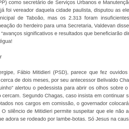
PP) como secretário de Serviços Urbanos e Manutençã
já foi vereador daquela cidade paulista, disputou as el
cipal de Taboão, mas os 2.313 foram insuficientes 
eação do herdeiro para uma Secretaria, Valdevan disse 
avanços significativos e resultados que beneficiarão di
 égua!
r
gipe, Fábio Mitidieri (PSD), parece que fez ouvidos
á cerca de dois meses, por seu antecessor Belivaldo Ch
inho” alertou o pedessista para abrir os olhos sobre o
 cercam. Segundo Chagas, caso insista em continuar s
otados nos cargos em comissão, o governador colocará 
. O silêncio de Mitidieri permite suspeitar que ele não a
que adora se rodeado por lambe-botas. Só Jesus na caus