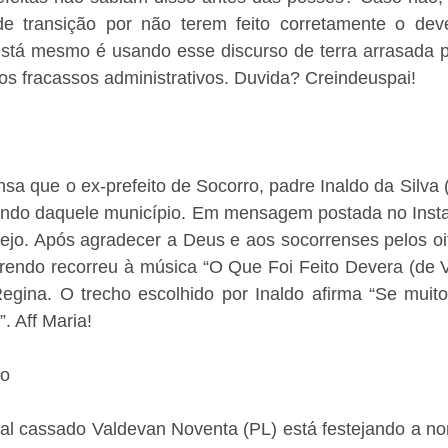
de transição por não terem feito corretamente o dev
stá mesmo é usando esse discurso de terra arrasada par
ios fracassos administrativos. Duvida? Creindeuspai!
a que o ex-prefeito de Socorro, padre Inaldo da Silva 
do daquele município. Em mensagem postada no Instagr
ejo. Após agradecer a Deus e aos socorrenses pelos oit
erendo recorreu à música “O Que Foi Feito Devera (de Ve
gina. O trecho escolhido por Inaldo afirma “Se muito v
. Aff Maria!
do
al cassado Valdevan Noventa (PL) está festejando a nom