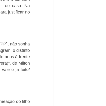
er de casa. Na 
a justificar no 
(PP), não sonha 
am, o distinto 
o anos à frente 
ra)”, de Milton 
ale o já feito/ 
eação do filho 