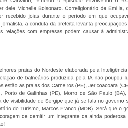
dré Carvalho, lembrou o episódio envolvendo o ex-p
 dele Michelle Bolsonaro. Correligionário de Emília, o
ter recebido joias durante o período em que ocupav
jornalista, a conduta da prefeita levanta preocupações 
s relações com empresas podem causar à administraç
hores praias do Nordeste elaborada pela Inteligência Ar
relação de balneários produzida pela IA não poupou lug
s estão as praias dos Carneiros (PE), Jericoacoara (CE)
, Porto de Galinhas (PE), Morro de São Paulo (BA), et
ta de visibilidade de Sergipe que já se fala no governo s
tário do Turismo, Marcos Franco (MDB). Será que o go
á coragem de demitir um integrante da ainda poderosa f
o!