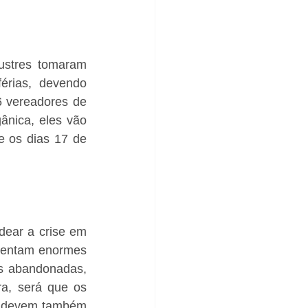
stres tomaram 
rias, devendo 
 vereadores de 
nica, eles vão 
 os dias 17 de 
dear a crise em 
sentam enormes 
s abandonadas, 
a, será que os 
, devem também 