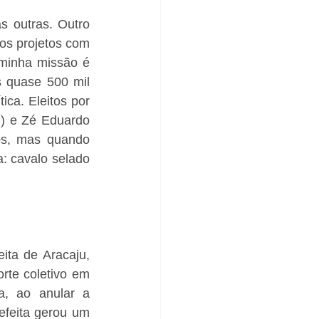
 outras. Outro 
os projetos com 
minha missão é 
 quase 500 mil 
ca. Eleitos por 
) e Zé Eduardo 
os, mas quando 
 cavalo selado 
ta de Aracaju, 
rte coletivo em 
, ao anular a 
feita gerou um 