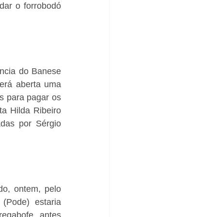
dar o forrobodó 
ncia do Banese 
erá aberta uma 
es para pagar os 
a Hilda Ribeiro 
das por Sérgio 
o, ontem, pelo 
(Pode) estaria 
egabofe, antes 