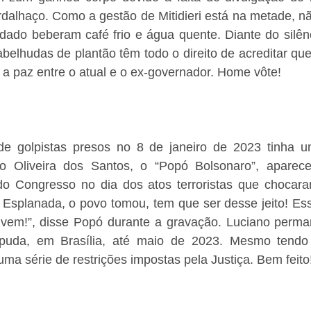
dalhaço. Como a gestão de Mitidieri está na metade, nã
idado beberam café frio e água quente. Diante do silên
belhudas de plantão têm todo o direito de acreditar que
 a paz entre o atual e o ex-governador. Home vôte!
de golpistas presos no 8 de janeiro de 2023 tinha u
no Oliveira dos Santos, o “Popó Bolsonaro”, aparec
do Congresso no dia dos atos terroristas que chocaram
 Esplanada, o povo tomou, tem que ser desse jeito! Es
vem!”, disse Popó durante a gravação. Luciano perma
apuda, em Brasília, até maio de 2023. Mesmo tendo s
ma série de restrições impostas pela Justiça. Bem feito