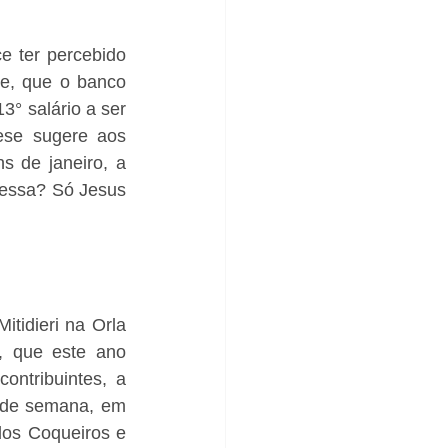
 ter percebido 
e, que o banco 
° salário a ser 
ese sugere aos 
 de janeiro, a 
nessa? Só Jesus 
idieri na Orla 
, que este ano 
ntribuintes, a 
s de semana, em 
os Coqueiros e 