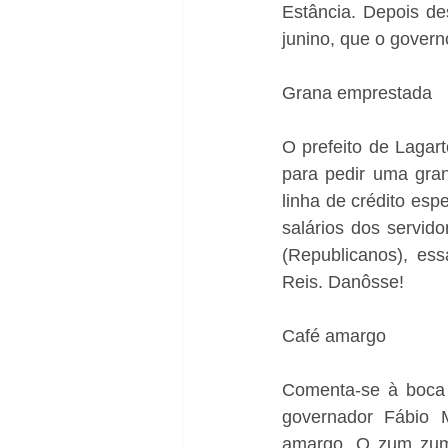
Estância. Depois des
junino, que o gover
Grana emprestada
O prefeito de Lagar
para pedir uma gran
linha de crédito espe
salários dos servido
(Republicanos), es
Reis. Danôsse!
Café amargo
Comenta-se à boca 
governador Fábio M
amargo. O zum zum 