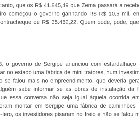
rtanto, que os R$ 41.845,49 que Zema passará a receber
iro começou o governo ganhando R$ R$ 10,5 mil, enqu
ontracheque de R$ 35.462,22. Quem pode, pode, que
, o governo de Sergipe anunciou com estardalhaço 
alar no estado uma fábrica de mini tratores, num investi
o se falou mais no empreendimento, que deveria gera
lguém sabe informar se as obras de instalação da fá
que essa conversa não seja igual àquela ocorrida e
eram montar em Sergipe uma fábrica de caminhões m
-lero, os investidores pisaram no freio e não se falou m