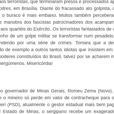
 aos terroristas, que terminaram presos e processados 
dres, em Brasília. Diante do fracassado ato golpista, o
 o buraco é mais embaixo. Muitos também perceberam
 manobra dos fascistas patrocinadores dos acampame
 aos quartéis do Exército. Os terroristas fantasiados de 
nho de um golpe militar se transformar num pesadelo, 
ondendo por uma série de crimes. Tomara que a der
ido de exemplo a outros tantos idiotas que insistem em 
poderes constituídos do Brasil, talvez por se acharem ma
nergúmenos. Misericórdia!
 do governador de Minas Gerais, Romeu Zema (Novo), 
e o mineiro só perde em valor de contracheque para o
dieri (PSD), atualmente o gestor estadual mais bem pag
l Estado de Minas, o sergipano recebe um exagerado