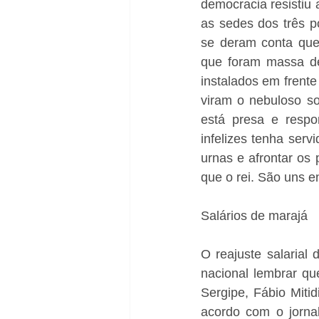
democracia resistiu
as sedes dos três po
se deram conta que
que foram massa de
instalados em frente
viram o nebuloso so
está presa e resp
infelizes tenha serv
urnas e afrontar os 
que o rei. São uns e
Salários de marajá
O reajuste salarial
nacional lembrar qu
Sergipe, Fábio Miti
acordo com o jorna