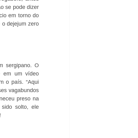
o se pode dizer 
cio em torno do 
 o dejejum zero 
m sergipano. O 
e em um vídeo 
 o país. “Aqui 
ses vagabundos 
neceu preso na 
ido solto, ele 
!