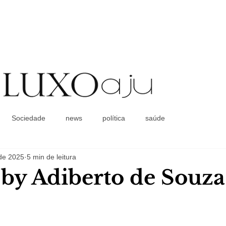
Coluna Social
Sociedade
news
política
saúde
 de 2025
5 min de leitura
a by Adiberto de Souza