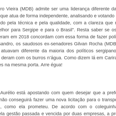
o Vieira (MDB) admite ser uma liderança diferente das
ou que atua de forma independente, analisando e votando 
ndo pela técnica e pela qualidade, com a clareza que 
hor para Sergipe e para o Brasil”. Resta saber se os
geram em 2018 concordam com essa forma de fazer políti
ssandro, os saudosos ex-senadores Gilvan Rocha (MDB
atuavam diferente da maioria dos políticos sergipan
o deram com os burros n’água. Como dizem lá em Carira:
s na mesma porta. Arre égua!
 Aurélio está apostando com quem desejar que a prefei
não conseguirá fazer uma nova licitação para o transpo
, como ela prometeu. De acordo com o coleguinha
pela gestão passada e vencida por duas empresas, a pre