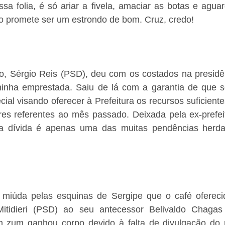
sa folia, é só ariar a fivela, amaciar as botas e aguar
no promete ser um estrondo de bom. Cruz, credo!
to, Sérgio Reis (PSD), deu com os costados na presidê
inha emprestada. Saiu de lá com a garantia de que s
cial visando oferecer à Prefeitura os recursos suficient
res referentes ao mês passado. Deixada pela ex-prefeit
sa dívida é apenas uma das muitas pendências herda
miúda pelas esquinas de Sergipe que o café oferecid
itidieri (PSD) ao seu antecessor Belivaldo Chagas 
zum ganhou corpo devido à falta de divulgação do r