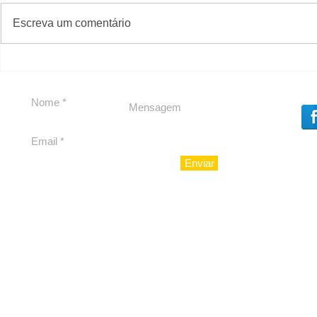
#S
#Sugestões
CAJUCID
Escreva um comentário
Carolina Herrera traz
experiência 212 Mansion
para São Paulo
Enviar