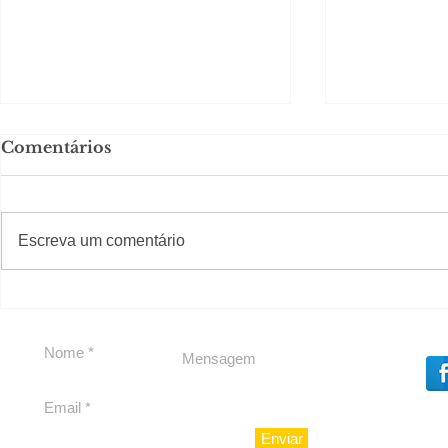
Comentários
#S
#Sugestões
Escreva um comentário
Agenda pe
Política by Adiberto de
Souza
Enviar