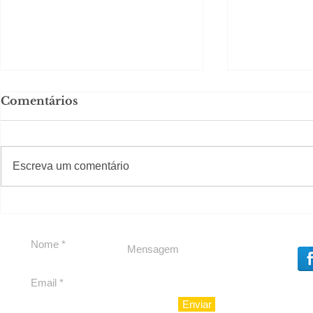
Comentários
#S
#Sugestões
CAJUCID
Escreva um comentário
Carolina Herrera traz
experiência 212 Mansion
para São Paulo
Enviar