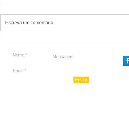
#S
#Sugestões
Escreva um comentário
Política by Adiberto de
Tradição e
Souza
23 Anos da
Imobiliári
Enviar