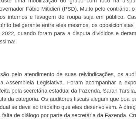
 existe uma mobilização do grupo com foco na disput
vernador Fábio Mitidieri (PSD). Muito pelo contrário: o
os internos e lavagem de roupa suja em público. Ca
írito beligerante entre eles mesmos, os oposicionistas 
de 2022, quando foram para a disputa divididos e deram
íssima!
ão pelo atendimento de suas reivindicações, os auditor
na Assembleia Legislativa. Foram acompanhar a expo
eita pela secretária estadual da Fazenda, Sarah Tarsila,
uta da categoria. Os auditores fiscais alegam que boa p
ual se deve ao trabalho que eles desenvolvem. A direçã
alta de diálogo por parte da secretária da Fazenda. Cr