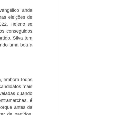
angélico anda 
as eleições de 
22, Heleno se 
os conseguidos 
tido. Silva tem 
endo uma boa a 
, embora todos 
andidatos mais 
veladas quando 
ntramarchas, é 
orque antes da 
r de partidos. 