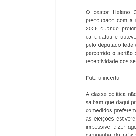
O pastor Heleno S
preocupado com a f
2026 quando prete
candidatou e obtev
pelo deputado federa
percorrido o sertão
receptividade dos se
Futuro incerto
A classe política n
saibam que daqui pr
comedidos preferem 
as eleições estive
impossível dizer a
campanha do próxim