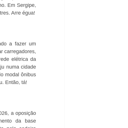
o. Em Sergipe, 
tres. Arre égua!
ndo a fazer um 
r carregadores, 
ede elétrica da 
aju numa cidade 
o modal ônibus 
u. Então, tá!
026, a oposição 
ento da base 