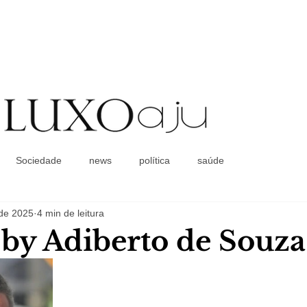
Coluna Social
Sociedade
news
política
saúde
 de 2025
4 min de leitura
a by Adiberto de Souza