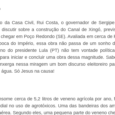
o
ro da Casa Civil, Rui Costa, o governador de Sergipe, 
a discutir sobre a construção do Canal de Xingó, previs
 chegar em Poço Redondo (SE). Avaliada em cerca de R$
época do Império, essa obra não passa de um sonho d
rno do presidente Lula (PT) não tem vontade polític
 para iniciar e concluir uma obra dessa magnitude. Sab
 enxerga nessa miragem um bom discurso eleitoreiro par
e água. Só Jesus na causa!
ome cerca de 5,2 litros de veneno agrícola por ano, fa
ial no uso de agrotóxicos. Uma das bandeiras dos ambi
 aérea. Segundo eles, uma pequena parte do veneno cheg