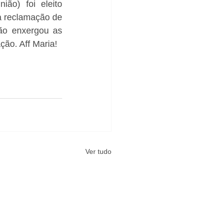
o) foi eleito 
 a reclamação de 
ão enxergou as 
ção. Aff Maria!
Ver tudo