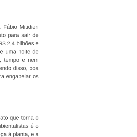
Fábio Mitidieri 
to para sair de 
 2,4 bilhões e 
e uma noite de 
a, tempo e nem 
endo disso, boa 
a engabelar os 
to que torna o 
entalistas é o 
a à planta, e a 