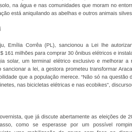
 solo, na água e nas comunidades que moram no entorn
zação está aniquilando as abelhas e outros animais silves
í
ju, Emília Corrêa (PL), sancionou a Lei lhe autoriza
 161 milhões para comprar 30 ônibus elétricos e instala
a solar, um terminal elétrico exclusivo e melhorar a r
o sancionar a lei, a gestora prometeu transformar Arac
lidade que a população merece. “Não só na questão d
inetes, nas bicicletas elétricas e nas ecobikes”, discurso
overnista, que já discute abertamente as eleições de 2
asso, como se esperasse por um possível rompim