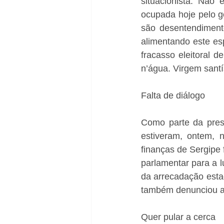
situacionista. Não
ocupada hoje pelo go
são desentendiment
alimentando este esp
fracasso eleitoral 
n’água. Virgem sant
Falta de diálogo 
Como parte da press
estiveram, ontem, 
finanças de Sergipe f
parlamentar para a l
da arrecadação estad
também denunciou a f
Quer pular a cerca