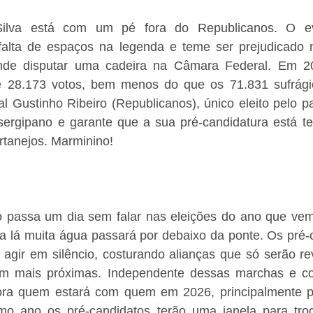
ilva está com um pé fora do Republicanos. O ev
alta de espaços na legenda e teme ser prejudicado n
nde disputar uma cadeira na Câmara Federal. Em 20
e 28.173 votos, bem menos do que os 71.831 sufrági
l Gustinho Ribeiro (Republicanos), único eleito pelo par
 sergipano e garante que a sua pré-candidatura está t
rtanejos. Marminino!
ão passa um dia sem falar nas eleições do ano que vem
a lá muita água passará por debaixo da ponte. Os pré-c
agir em silêncio, costurando alianças que só serão re
rem mais próximas. Independente dessas marchas e co
gora quem estará com quem em 2026, principalmente p
o ano os pré-candidatos terão uma janela para troca