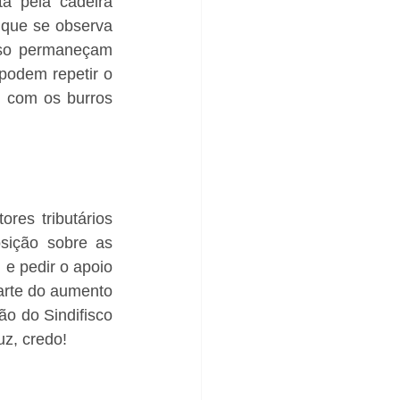
a pela cadeira 
 que se observa 
so permaneçam 
podem repetir o 
 com os burros 
es tributários 
sição sobre as 
 e pedir o apoio 
arte do aumento 
o do Sindifisco 
uz, credo!