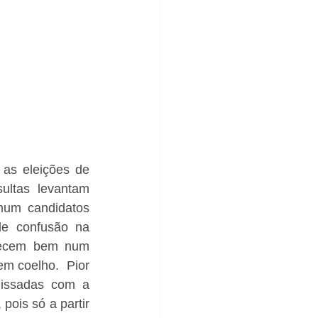
as eleições de 
ultas levantam 
mum candidatos 
de confusão na 
recem bem num 
m coelho.  Pior 
issadas com a 
ois só a partir 