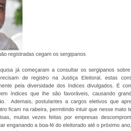
 não registradas cegam os sergipanos
squisa já começaram a consultar os sergipanos sobre 
cisam de registro na Justiça Eleitoral, estas cons
lmente pela diversidade dos índices divulgados. É co
garem índices que lhe são favoráveis, causando gran
o.  Ademais, postulantes a cargos eletivos que ap
ro ficam na rabeira, permitindo intuir que nesse mato te
isas, muitas vezes feitas por empresas descomprom
ar enganando a boa-fé do eleitorado até o próximo ano, p