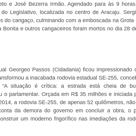
eto e José Bezerra Irmão. Agendado para às 9 horas,
do Legislativo, localizada no centro de Aracaju. Sergi
os do cangaço, culminando com a emboscada na Grota do
 Bonita e outros cangaceiros foram mortos no dia 28 de
ual Georgeo Passos (Cidadania) ficou impressionado 
ransformou a inacabada rodovia estadual SE-255, concebi
“A situação é crítica: a estrada está cheia de bu
mou o parlamentar. Orçada em R$ 35 milhões e iniciada 
 2014, a rodovia SE-255, de apenas 52 quilômetros, não
 conta da demora do governo em concluir a obra, o 
construir um moderno frigorífico nas imediações da rod