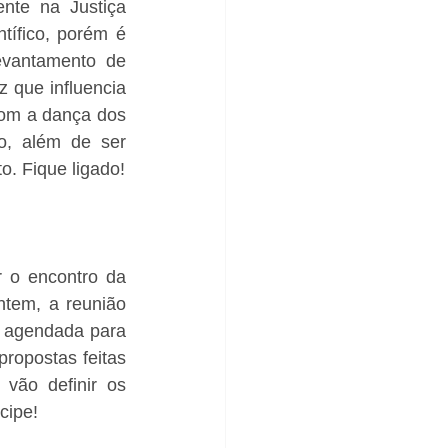
nte na Justiça 
tífico, porém é 
evantamento de 
z que influencia 
com a dança dos 
o, além de ser 
o. Fique ligado!
 o encontro da 
tem, a reunião 
á agendada para 
ropostas feitas 
vão definir os 
cipe!