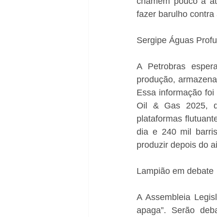
chamem pouco a aten
fazer barulho contra
Sergipe Águas Prof
A Petrobras esper
produção, armazenam
Essa informação foi 
Oil & Gas 2025, q
plataformas flutuan
dia e 240 mil barri
produzir depois do a
Lampião em debate
A Assembleia Legisl
apaga”. Serão deb