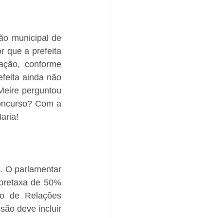
o municipal de 
 que a prefeita 
ção, conforme 
feita ainda não 
Meire perguntou 
oncurso? Com a 
aria!
 O parlamentar 
bretaxa de 50% 
o de Relações 
ão deve incluir 