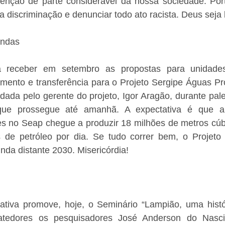
ção de parte considerável da nossa sociedade. Porta
 a discriminação e denunciar todo ato racista. Deus seja
undas
a receber em setembro as propostas para unidades 
ento e transferência para o Projeto Sergipe Águas Pro
dada pelo gerente do projeto, Igor Aragão, durante pale
ue prossegue até amanhã. A expectativa é que a
tes no Seap chegue a produzir 18 milhões de metros cúb
s de petróleo por dia. Se tudo correr bem, o Projeto
inda distante 2030. Misericórdia!
ativa promove, hoje, o Seminário “Lampião, uma histó
atedores os pesquisadores José Anderson do Nascim