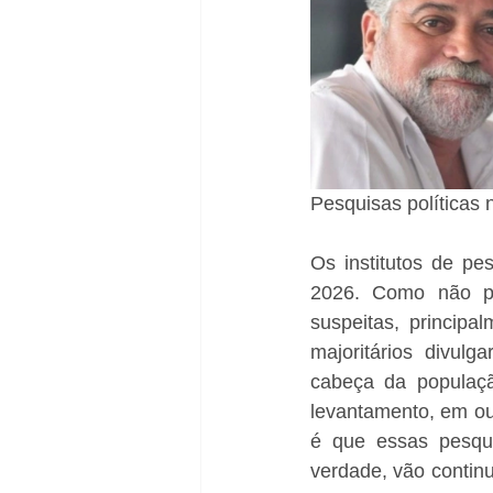
Pesquisas políticas
Os institutos de pe
2026. Como não pre
suspeitas, principa
majoritários divul
cabeça da populaçã
levantamento, em out
é que essas pesqu
verdade, vão continu