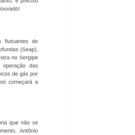
nto, é preciso 
 louvado!
flutuantes de 
fundas (Seap). 
stra no Sergipe 
 operação das 
icos de gás por 
 só começará a 
ria que não se 
ento, Antônio 