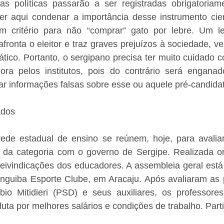
s políticas passarão a ser registradas obrigatoriame
uer aqui condenar a importância desse instrumento cien
om critério para não “comprar” gato por lebre. Um l
fronta o eleitor e traz graves prejuízos à sociedade, ve
tico. Portanto, o sergipano precisa ter muito cuidado 
ra pelos institutos, pois do contrário será enganad
r informações falsas sobre esse ou aquele pré-candidat
ados
ede estadual de ensino se reúnem, hoje, para avaliar
o da categoria com o governo de Sergipe. Realizada on
 reivindicações dos educadores. A assembleia geral est
inguiba Esporte Clube, em Aracaju. Após avaliaram as p
io Mitidieri (PSD) e seus auxiliares, os professores 
uta por melhores salários e condições de trabalho. Parti