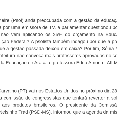
eire (Psol) anda preocupada com a gestão da educaçã
a por uma emissora de TV, a parlamentar questionou por
) não vem aplicando os 25% do orçamento na Educa
uição Federal? A psolista também indagou por que a pre
 que a gestão passada deixou em caixa? Por fim, Sônia 
refeitura não convoca mais professores aprovados no c
 da Educação de Aracaju, professora Edna Amorim. Aff M
arvalho (PT) vai nos Estados Unidos no próximo dia 28.
 a comissão de congressistas que tentará reverter a so
aos produtos brasileiros. O presidente da Comissã
 Nelsinho Trad (PSD-MS), informou que a agenda da miss