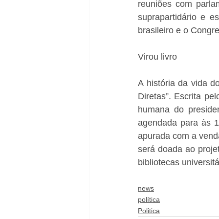
reuniões com parla
suprapartidário e e
brasileiro e o Congr
Virou livro
A história da vida 
Diretas”. Escrita pel
humana do presiden
agendada para às 12
apurada com a venda 
será doada ao projet
bibliotecas universit
news
política
Politica