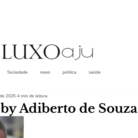
Coluna Social
Sociedade
news
política
saúde
. de 2025
4 min de leitura
a by Adiberto de Souza