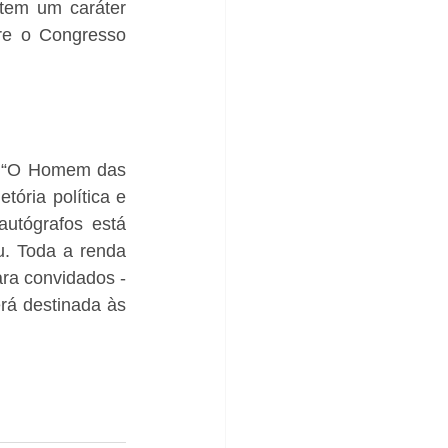
tem um caráter 
tre o Congresso 
o “O Homem das 
tória política e 
tógrafos está 
. Toda a renda 
ra convidados - 
rá destinada às 