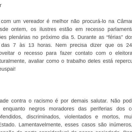
r
 com um vereador é melhor não procurá-lo na Câmara
sde ontem, os ilustres estão em recesso parlamenta
es plenárias no próximo dia 5. Durante as “férias” dos
 das 7 às 13 horas. Nem precisa dizer que os 24 
oveitar o recesso para fazer contato com o eleitora
turalmente, avaliar como o trabalho deles está repercu
euspai!
ade contra o racismo é por demais salutar. Não pod
 enquanto negros moradores das periferias dos ce
endidos, discriminados, violentados e mortos, mui
Estado. Lamentavelmente, esses casos são inúmeros,