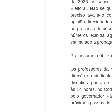
de 2026 as consulta
Eleitoral. Não se q
preciso avaliá-lo c
opinião direcionado a
no processo democrá
números exibida ago
estimulado a propaga
Professores mobiliz
Os professores da r
direção do sindicat
discutiu a pauta de
às 14 horas, no Cot
pelo governador Fáb
próximos passos da l