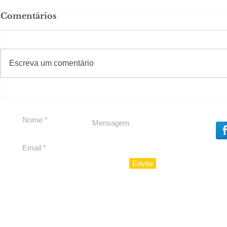
Comentários
#S
#Sugestões
CAJUCID
Escreva um comentário
Carolina Herrera traz
experiência 212 Mansion
para São Paulo
Enviar