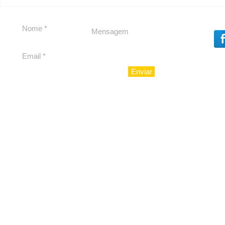
Carolina Herrera traz
experiência 212 Mansion
para São Paulo
Enviar