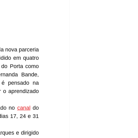
a nova parceria 
dido em quatro 
 do Porta como 
rnanda Bande, 
 é pensado na 
r o aprendizado 
ado no 
canal
 do 
ias 17, 24 e 31 
ques e dirigido 