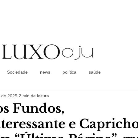
Coluna Social
Sociedade
news
política
saúde
. de 2025
2 min de leitura
os Fundos,
teressante e Capricho