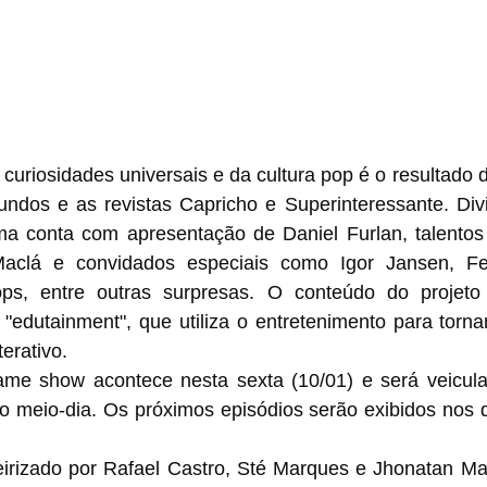
riosidades universais e da cultura pop é o resultado d
undos e as revistas Capricho e Superinteressante. Divi
ma conta com apresentação de Daniel Furlan, talentos
Maclá e convidados especiais como Igor Jansen, Fe
ps, entre outras surpresas. O conteúdo do projeto
"edutainment", que utiliza o entretenimento para torna
erativo.
ame show aco
ntece nesta sexta (10/01) e será veicul
o meio-dia. O
s próximos episódios serão exibidos nos d
eirizado por Rafael Castro, Sté Marques e Jhonatan Mar