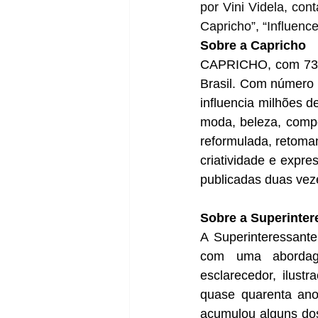
por Vini Videla, con
Capricho”, “Influenc
Sobre a Capricho
CAPRICHO, com 73 an
Brasil. Com número d
influencia milhões d
moda, beleza, compor
reformulada, retoman
criatividade e expr
publicadas duas veze
Sobre a Superinter
A Superinteressante 
com uma abordagem
esclarecedor, ilustr
quase quarenta anos
acumulou alguns dos