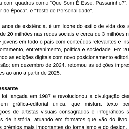
ta com qua
dros como “Que Som É Esse, Passarinho?”, “
er de Época”, e “Teste de Personalidade”.
os de existência, é um ícone do estilo de vida dos a
e 20 milhões nas redes sociais e cerca de 3 milhões no 
e jovens em todo o país com conteúdos relevantes e ins
tamento, entretenimento, política e sociedade. Em 2023
do as edições digitais com novo posicionamento editoria
essão; em dezembro de 2024, retomou as edições impres
s ao ano a partir de 2025.
essante
foi lançada em 1987 e revolucionou a divulgação cientí
 gráfica-editorial única, que mistura texto be
ações de artistas visuais consagrados e infográficos s
 de história, atuando em formatos que vão do livro a
 prêmios mais importantes do jornalismo e do design, 