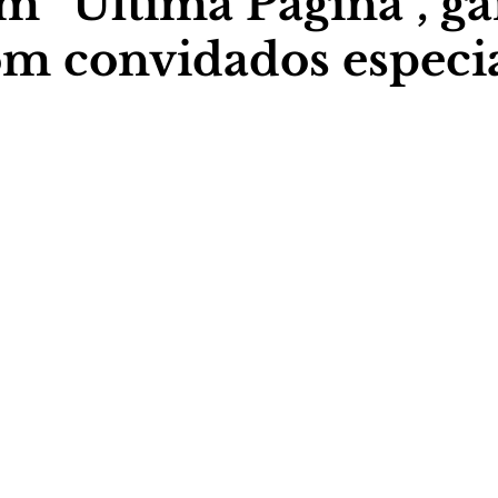
 “Última Página”, g
m convidados especi