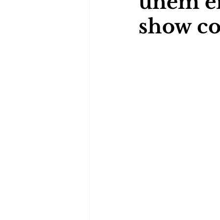
unem em
show co