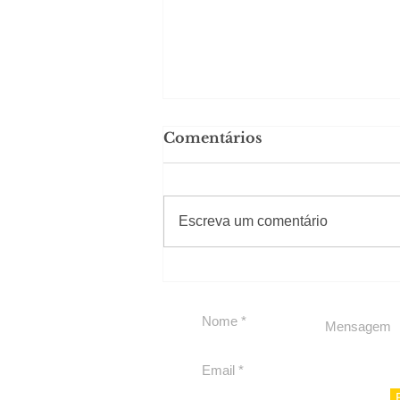
Comentários
#Sugestões
Escreva um comentário
Carolina Herrera traz
experiência 212 Mansion
para São Paulo