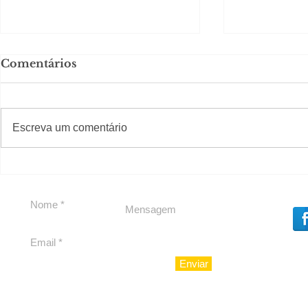
Comentários
#S
#Sugestões
CAJUCIDADE
Escreva um comentário
Carnaval 
Nº1 inicia
ingressos 
edição
Enviar