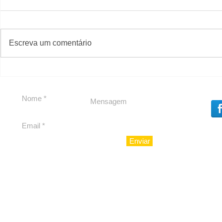
#S
#Sugestões
Escreva um comentário
Segurança jurídica em
Private C
debate
Caju
Enviar