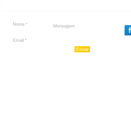
Política boy Adiberto de
Política b
Souza
Souza
Enviar