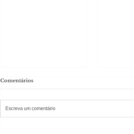
Comentários
#S
#Sugestões
CAJUCID
Escreva um comentário
Carolina Herrera traz
experiência 212 Mansion