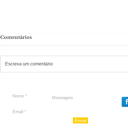
Comentários
#S
#Sugestões
Escreva um comentário
Em Nossa Senhora das
Carolina H
Dores, lideranças
experiênc
reforçam apoio a
para São 
Cláudio Mitidieri
Enviar