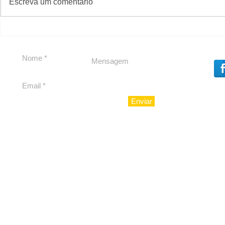
CAJUCID
Escreva um comentário
Carolina Herrera traz
experiência 212 Mansion
para São Paulo
Enviar