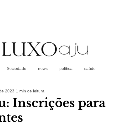
Coluna Social
Sociedade
news
política
saúde
 de 2023
1 min de leitura
u: Inscrições para
ntes