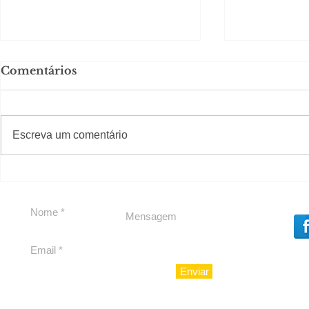
Comentários
#S
#Sugestões
Escreva um comentário
Em Nossa Senhora das
Carolina H
Dores, lideranças
experiênc
reforçam apoio a
para São 
Cláudio Mitidieri
Enviar