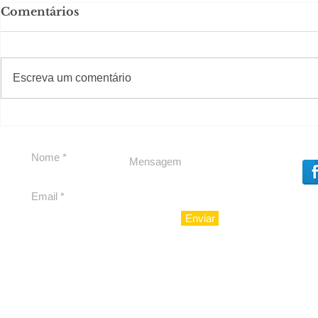
Comentários
#S
#Sugestões
Escreva um comentário
Em Nossa Senhora das
Carolina H
Dores, lideranças
experiênc
reforçam apoio a
para São 
Cláudio Mitidieri
Enviar