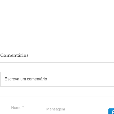
Comentários
#S
#Sugestões
Escreva um comentário
Em Nossa Senhora das
Carolina H
Dores, lideranças
experiênc
reforçam apoio a
para São 
Cláudio Mitidieri