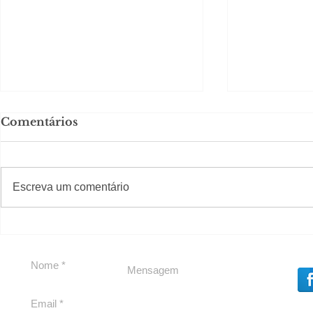
Comentários
#S
#Sugestões
Escreva um comentário
LIV CONECTA
Política b
Souza