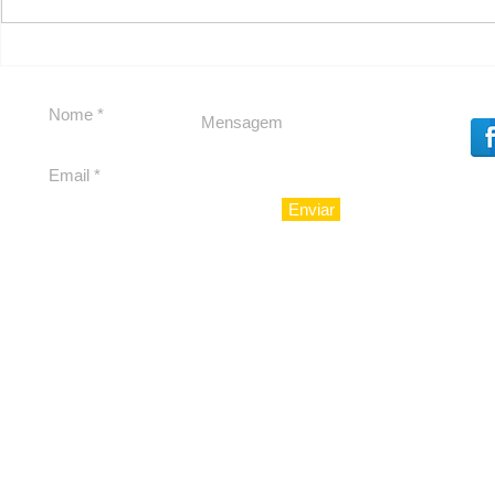
Carolina Herrera traz
experiência 212 Mansion
para São Paulo
Enviar