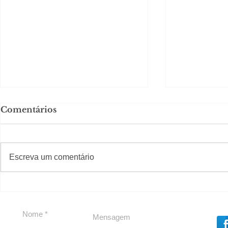
Comentários
#S
#Sugestões
Escreva um comentário
Política by Adiberto de
Tradição e
Souza
23 Anos da
Imobiliári