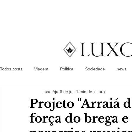
Todos posts
Viagem
Politica
Sociedade
news
Luxo Aju
6 de jul.
1 min de leitura
Projeto "Arraiá 
força do brega e