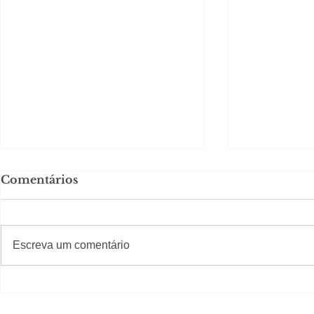
Comentários
#S
#Sugestões
CAJUCID
Escreva um comentário
Carolina Herrera traz
experiência 212 Mansion