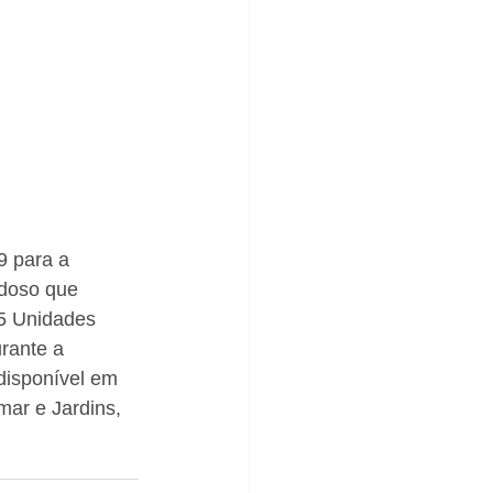
9 para a 
idoso que 
45 Unidades 
rante a 
disponível em 
ar e Jardins, 