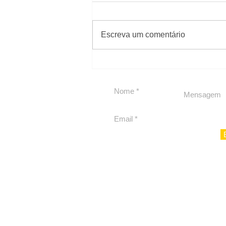
#Sugestões
Escreva um comentário
Carolina Herrera traz
experiência 212 Mansion
para São Paulo