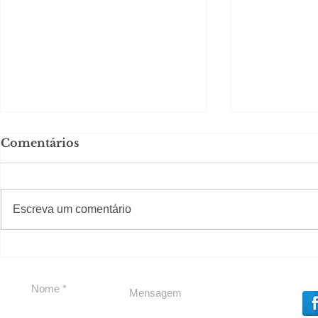
Comentários
#S
#Sugestões
Escreva um comentário
Carolina Herrera traz
Segurança
experiência 212 Mansion
debate
para São Paulo