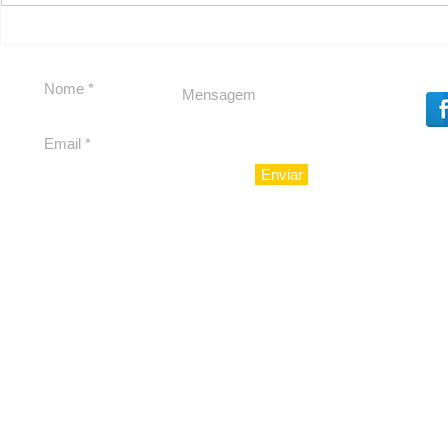
Carolina Herrera traz
experiência 212 Mansion
para São Paulo
Enviar