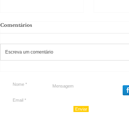
Comentários
Solteirou!
#S
#Sugestões
Escreva um comentário
Romance n
Enviar