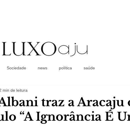
Coluna Social
Sociedade
news
política
saúde
2 min de leitura
Albani traz a Aracaju 
ulo “A Ignorância É 