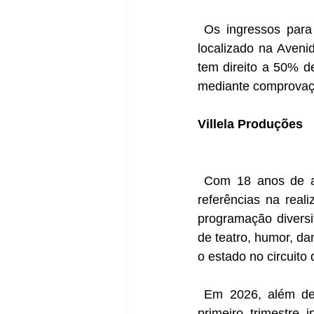
 Os ingressos para o espetáculo estão à venda na bilheteria do Teatro Tobias Barreto, 
localizado na Aveni
tem direito a 50% d
mediante comprovaçã
Villela Produções
 Com 18 anos de atuação, a Villela Produções consolidou-se como uma das principais 
referências na rea
programação diversi
de teatro, humor, da
o estado no circuito 
 Em 2026, além de apresentações de Marcelo Serrado e Renato Albani, a agenda do 
primeiro trimestre 