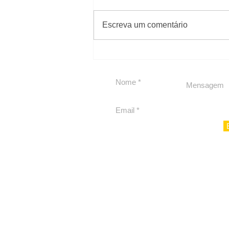
#Sugestões
Escreva um comentário
Carolina Herrera traz
experiência 212 Mansion
para São Paulo