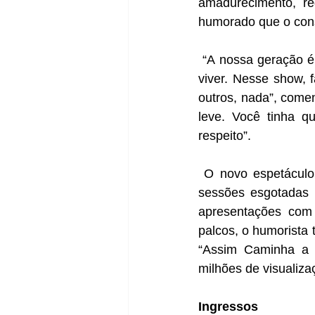
amadurecimento, re
humorado que o con
 “A nossa geração é a última que não cresceu com redes sociais e que ainda lembrava de 
viver. Nesse show, 
outros, nada”, comen
leve. Você tinha q
respeito”.
 O novo espetáculo sucede o sucesso de “Zona de Conforto”, que somou mais de 600 
sessões esgotadas e
apresentações com
palcos, o humorista 
“Assim Caminha a H
milhões de visualiza
Ingressos