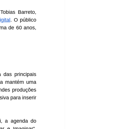
gital
. O público 
ma de 60 anos, 
ora mantém uma 
ndes produções 
va para inserir 
ar e Imaginar”, 