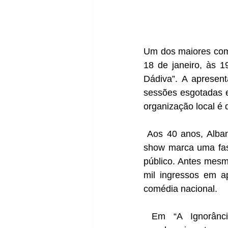
Um dos maiores come
18 de janeiro, às 1
Dádiva”. A apresent
sessões esgotadas e
organização local é 
 Aos 40 anos, Albani lança aquele que considera o melhor texto de sua carreira. O novo 
show marca uma fase
público. Antes mesm
mil ingressos em a
comédia nacional.
 Em “A Ignorância É Uma Dádiva”, Renato Albani compartilha reflexões sobre 