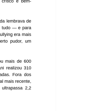
crítico e bem-
 tudo — e para 
llying era mais 
erto pudor, um 
i realizou 310 
das. Fora dos 
l mais recente, 
ltrapassa 2,2 