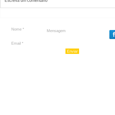
CAJUCID
Escreva um comentário
Carolina Herrera traz
experiência 212 Mansion
para São Paulo
Enviar