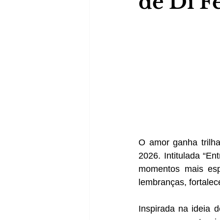
de Di F
O amor ganha trilh
2026. Intitulada “E
momentos mais espe
lembranças, fortalec
Inspirada na ideia 