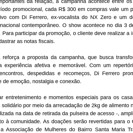
portantes da relação, a campanha acontece entre os 
ríodo promocional, cada R$ 300 em compras vale um pa
ivo com Di Ferrero, ex-vocalista do NX Zero e um d
nacional contemporâneo. O show acontece no dia 3 de 
 Para participar da promoção, o cliente deve realizar a i
astrar as notas fiscais.
a reforça a proposta da campanha, que busca transfo
experiência afetiva e memorável. Com um repertóri
 encontros, despedidas e recomeços, Di Ferrero pro
e de emoção, nostalgia e conexão.
ar entretenimento e momentos especiais para os casa
solidário por meio da arrecadação de 2kg de alimento nã
izada na data de retirada da pulseira de acesso -, ampl
nto à comunidade. As doações serão revertidas para o O
 Associação de Mulheres do Bairro Santa Maria Tra