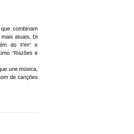
 que combinam 
ais atuais, Di 
lém do Fim” e 
como “Razões e 
ue une música, 
 som de canções 