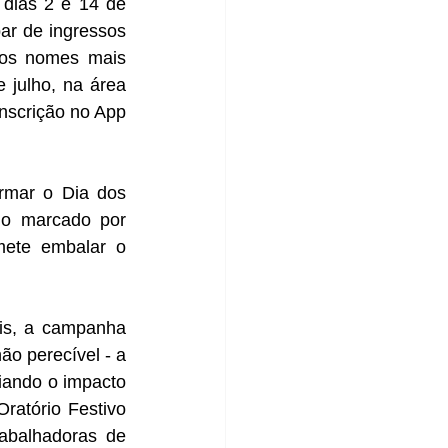
dias 2 e 14 de 
r de ingressos 
os nomes mais 
julho, na área 
nscrição no App 
rmar o Dia dos 
o marcado por 
mete embalar o 
is, a campanha 
o perecível - a 
iando o impacto 
ratório Festivo 
balhadoras de 