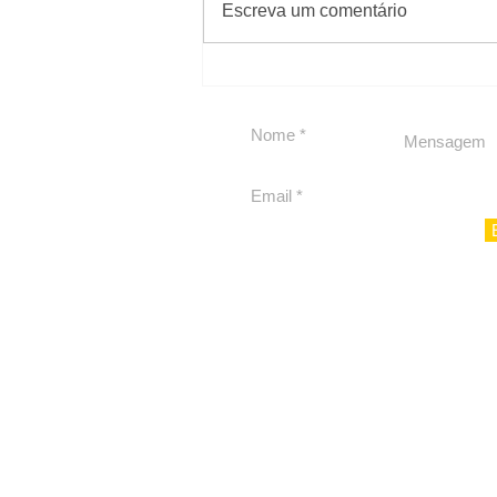
Escreva um comentário
Carolina Herrera traz
experiência 212 Mansion
para São Paulo