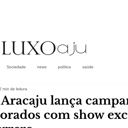
Coluna Social
Sociedade
news
política
saúde
2 min de leitura
Aracaju lança camp
orados com show exc