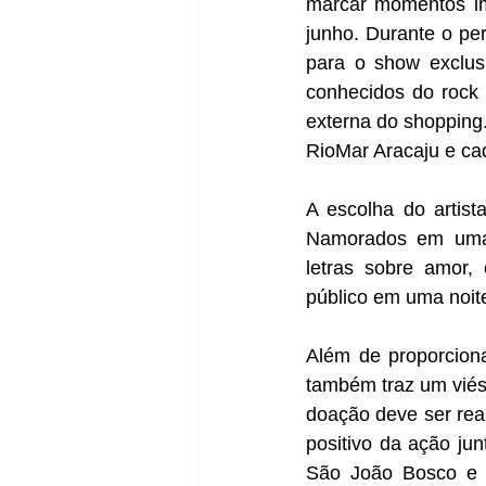
marcar momentos im
junho. Durante o pe
para o show exclus
conhecidos do rock 
externa do shopping.
RioMar Aracaju e cad
A escolha do artist
Namorados em uma 
letras sobre amor,
público em uma noit
Além de proporcion
também traz um viés 
doação deve ser real
positivo da ação ju
São João Bosco e a