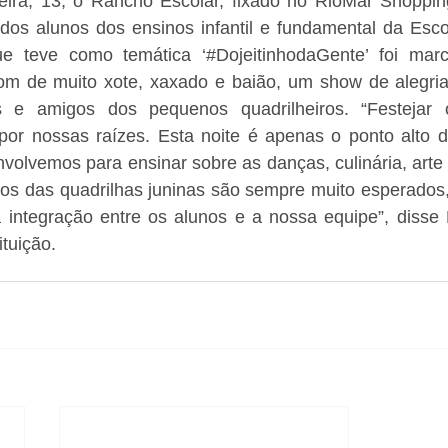
eira, 13, o Rancho Escolar, fixado no RioMar Shopping,
o dos alunos dos ensinos infantil e fundamental da Esc
ue teve como temática ‘#DojeitinhodaGente’ foi marc
m de muito xote, xaxado e baião, um show de alegria 
es e amigos dos pequenos quadrilheiros. “Festejar
or nossas raízes. Esta noite é apenas o ponto alto d
volvemos para ensinar sobre as danças, culinária, arte e
ios das quadrilhas juninas são sempre muito esperados
integração entre os alunos e a nossa equipe”, disse N
ituição.