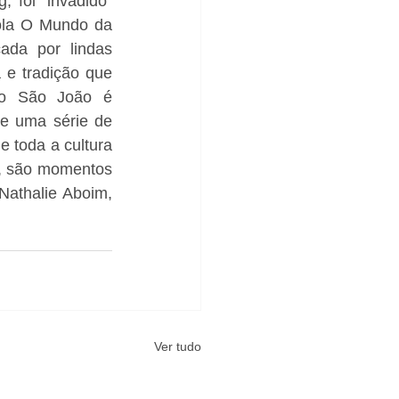
 foi “invadido” 
ola O Mundo da 
ada por lindas 
e tradição que 
 o São João é 
e uma série de 
 toda a cultura 
, são momentos 
athalie Aboim, 
Ver tudo