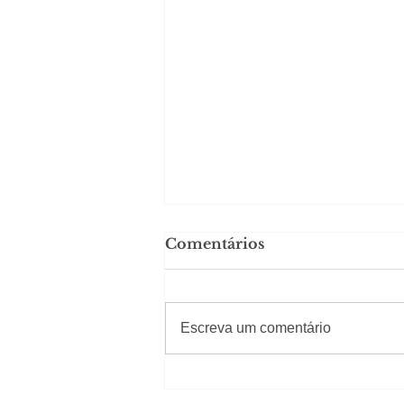
Comentários
#Sugestões
Escreva um comentário
Carolina Herrera traz
experiência 212 Mansion