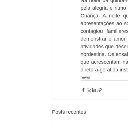
Na noite da quinta-f
pela alegria e ritm
Criança. A noite q
apresentações ao so
contagiou familiar
demonstrar o amor p
atividades que desen
nordestina. Os ensa
que acrescentam na 
diretora-geral da inst
news
Posts recentes