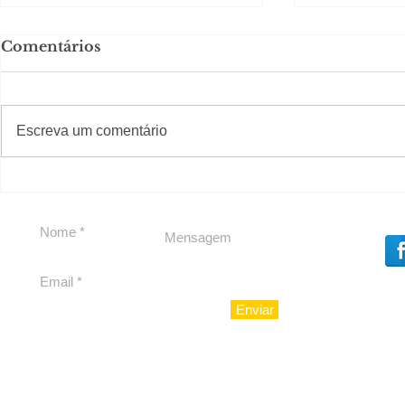
Comentários
#S
#Sugestões
Escreva um comentário
Segurança jurídica em
Private C
debate
Caju
Enviar