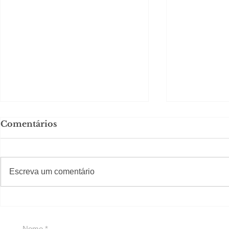
Comentários
#S
#Sugestões
Escreva um comentário
Agenda pe
Política by Adiberto de
Souza