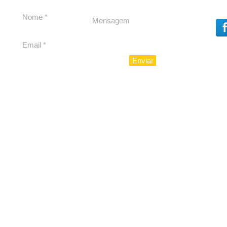
Dores, lideranças
experiênc
reforçam apoio a
para São 
Cláudio Mitidieri
Enviar