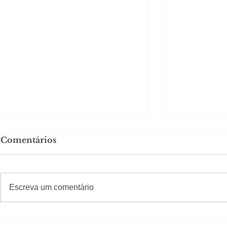
Comentários
#S
#Sugestões
Escreva um comentário
Em Nossa Senhora das
Carolina H