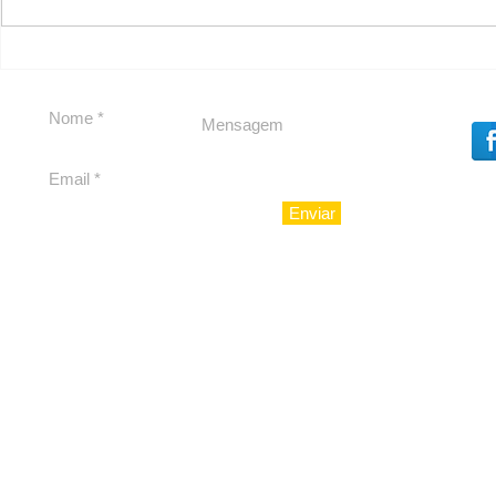
Segurança jurídica em
Private C
debate
Caju
Enviar