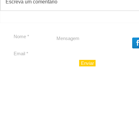
Escreva um comentário
Segurança jurídica em
Private C
debate
Caju
Enviar