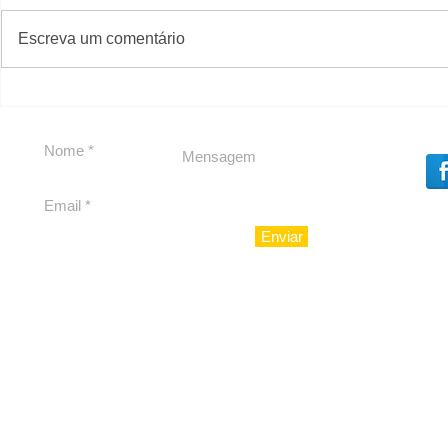
#S
#Sugestões
Escreva um comentário
Segurança jurídica em
Private C
debate
Caju
Enviar