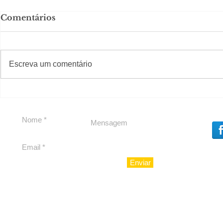
Comentários
#S
#Sugestões
Escreva um comentário
Segurança jurídica em
Private C
debate
Caju
Enviar