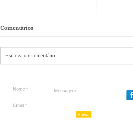
Comentários
#S
#Sugestões
Escreva um comentário
Em Nossa Senhora das
Carolina H
Dores, lideranças
experiênc
reforçam apoio a
para São 
Cláudio Mitidieri
Enviar